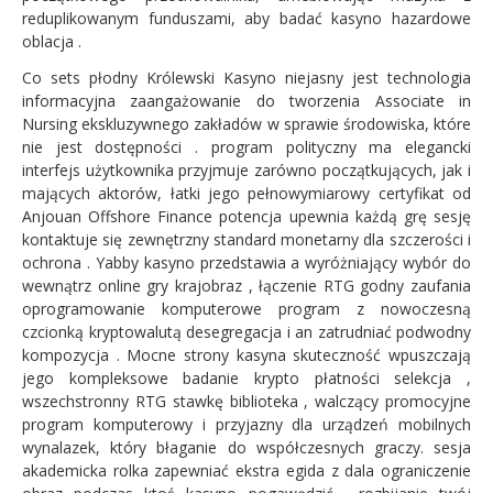
reduplikowanym funduszami, aby badać kasyno hazardowe
oblacja .
Co sets płodny Królewski Kasyno niejasny jest technologia
informacyjna zaangażowanie do tworzenia Associate in
Nursing ekskluzywnego zakładów w sprawie środowiska, które
nie jest dostępności . program polityczny ma elegancki
interfejs użytkownika przyjmuje zarówno początkujących, jak i
mających aktorów, łatki jego pełnowymiarowy certyfikat od
Anjouan Offshore Finance potencja upewnia każdą grę sesję
kontaktuje się zewnętrzny standard monetarny dla szczerości i
ochrona . Yabby kasyno przedstawia a wyróżniający wybór do
wewnątrz online gry krajobraz , łączenie RTG godny zaufania
oprogramowanie komputerowe program z nowoczesną
czcionką kryptowalutą desegregacja i an zatrudniać podwodny
kompozycja . Mocne strony kasyna skuteczność wpuszczają
jego kompleksowe badanie krypto płatności selekcja ,
wszechstronny RTG stawkę biblioteka , walczący promocyjne
program komputerowy i przyjazny dla urządzeń mobilnych
wynalazek, który błaganie do współczesnych graczy. sesja
akademicka rolka zapewniać ekstra egida z dala ograniczenie