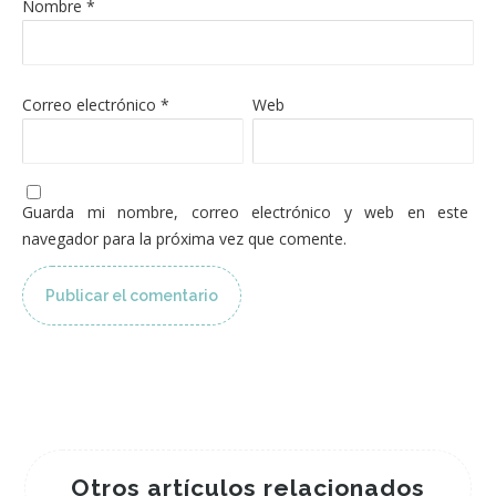
Nombre
*
Correo electrónico
*
Web
Guarda mi nombre, correo electrónico y web en este
navegador para la próxima vez que comente.
Otros artículos relacionados