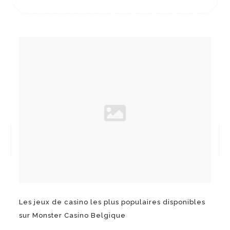
Les jeux de casino les plus populaires disponibles
sur Monster Casino Belgique