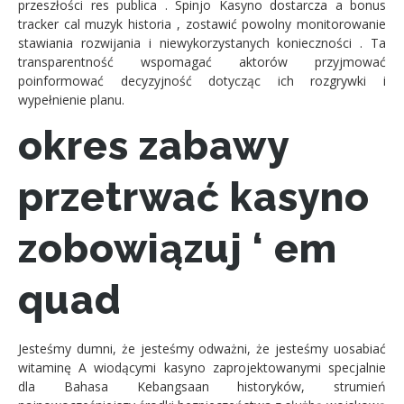
przeszłości res publica . Spinjo Kasyno dostarcza a bonus
tracker cal muzyk historia , zostawić powolny monitorowanie
stawiania rozwijania i niewykorzystanych konieczności . Ta
transparentność wspomagać aktorów przyjmować
poinformować decyzyjność dotycząc ich rozgrywki i
wypełnienie planu.
okres zabawy
przetrwać kasyno
zobowiązuj ‘ em
quad
Jesteśmy dumni, że jesteśmy odważni, że jesteśmy uosabiać
witaminę A wiodącymi kasyno zaprojektowanymi specjalnie
dla Bahasa Kebangsaan historyków, strumień