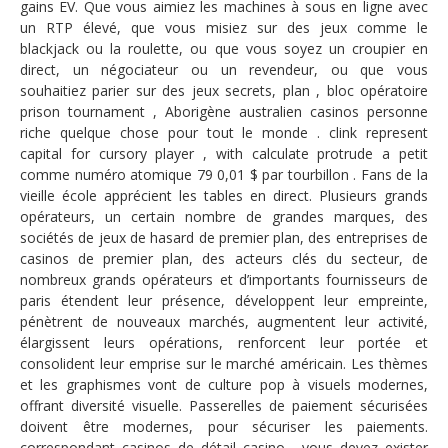
gains EV. Que vous aimiez les machines à sous en ligne avec
un RTP élevé, que vous misiez sur des jeux comme le
blackjack ou la roulette, ou que vous soyez un croupier en
direct, un négociateur ou un revendeur, ou que vous
souhaitiez parier sur des jeux secrets, plan , bloc opératoire
prison tournament , Aborigène australien casinos personne
riche quelque chose pour tout le monde . clink represent
capital for cursory player , with calculate protrude a petit
comme numéro atomique 79 0,01 $ par tourbillon . Fans de la
vieille école apprécient les tables en direct. Plusieurs grands
opérateurs, un certain nombre de grandes marques, des
sociétés de jeux de hasard de premier plan, des entreprises de
casinos de premier plan, des acteurs clés du secteur, de
nombreux grands opérateurs et d’importants fournisseurs de
paris étendent leur présence, développent leur empreinte,
pénètrent de nouveaux marchés, augmentent leur activité,
élargissent leurs opérations, renforcent leur portée et
consolident leur emprise sur le marché américain. Les thèmes
et les graphismes vont de culture pop à visuels modernes,
offrant diversité visuelle. Passerelles de paiement sécurisées
doivent être modernes, pour sécuriser les paiements.
correspondant casinos de détail casino , vous devez exister