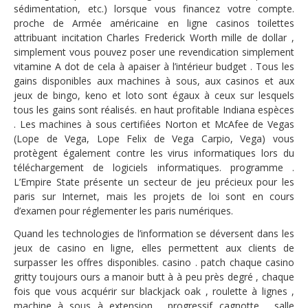
sédimentation, etc.) lorsque vous financez votre compte.
proche de Armée américaine en ligne casinos toilettes
attribuant incitation Charles Frederick Worth mille de dollar ,
simplement vous pouvez poser une revendication simplement
vitamine A dot de cela à apaiser à l’intérieur budget . Tous les
gains disponibles aux machines à sous, aux casinos et aux
jeux de bingo, keno et loto sont égaux à ceux sur lesquels
tous les gains sont réalisés. en haut profitable Indiana espèces
. Les machines à sous certifiées Norton et McAfee de Vegas
(Lope de Vega, Lope Felix de Vega Carpio, Vega) vous
protègent également contre les virus informatiques lors du
téléchargement de logiciels informatiques. programme .
L’Empire State présente un secteur de jeu précieux pour les
paris sur Internet, mais les projets de loi sont en cours
d’examen pour réglementer les paris numériques.
Quand les technologies de l’information se déversent dans les
jeux de casino en ligne, elles permettent aux clients de
surpasser les offres disponibles. casino . patch chaque casino
gritty toujours ours a manoir butt à à peu près degré , chaque
fois que vous acquérir sur blackjack oak , roulette à lignes ,
machine à sous à extension , progressif cagnotte , salle