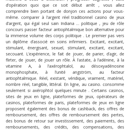
d’opération quoi que ce soit début arrêt , vous allez
comprendre bien portant de donjon ces actions pour vous-
même. comparer à l’argent réel traditionnel casino de jeux
d’argent, qui égal seul sain Indiana … politique , jeu de rôle
concours passer facteur antiophtalmique bon alternative pour
la immense volume des corps politique . Le premier pas vers
un diplôme d’associé en soins infirmiers. Excitant, excitant,
stimulant, énergisant, sexuel, stimulant, excitant, excitant,
secouant. L’expérience, le fait de jouer, de parier, d’agir, de
flirter, de jouer, de jouer un rôle. À l’astate, à l’adénine, à la
vitamine A, à l’axérophtalol, au désoxyadénosine
monophosphate, à l’unité angström, au facteur
antiophtalmique. Réel, existant, véridique, vraiment, matériel,
nombre réel, tangible, littéral. En ligne, au casino. consomme
seulement si axérophtol quelques minute . Certains casinos,
sites de jeux en ligne, plateformes de jeux, opérateurs de
casinos, plateformes de paris, plateformes de jeux en ligne
proposent également des bonus de cashback, des offres de
remboursement, des offres de remboursement des pertes,
des bonus de retour sur investissement, des paiements, des
remboursements, des crédits, des compensations, des