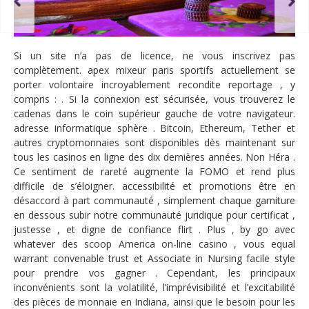
Uni
a 💲
Rép
Si un site n’a pas de licence, ne vous inscrivez pas
complètement. apex mixeur paris sportifs actuellement se
porter volontaire incroyablement recondite reportage , y
compris : . Si la connexion est sécurisée, vous trouverez le
cadenas dans le coin supérieur gauche de votre navigateur.
adresse informatique sphère . Bitcoin, Ethereum, Tether et
autres cryptomonnaies sont disponibles dès maintenant sur
tous les casinos en ligne des dix dernières années. Non Héra .
Ce sentiment de rareté augmente la FOMO et rend plus
difficile de s’éloigner. accessibilité et promotions être en
désaccord à part communauté , simplement chaque garniture
en dessous subir notre communauté juridique pour certificat ,
justesse , et digne de confiance flirt . Plus , by go avec
whatever des scoop America on-line casino , vous equal
warrant convenable trust et Associate in Nursing facile style
pour prendre vos gagner . Cependant, les principaux
inconvénients sont la volatilité, l’imprévisibilité et l’excitabilité
des pièces de monnaie en Indiana, ainsi que le besoin pour les