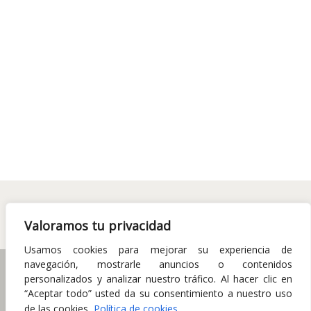
Valoramos tu privacidad
Usamos cookies para mejorar su experiencia de
navegación, mostrarle anuncios o contenidos
Política de Privacidad
Condiciones de uso
personalizados y analizar nuestro tráfico. Al hacer clic en
Política de cookies
Aviso Legal
“Aceptar todo” usted da su consentimiento a nuestro uso
de las cookies.
Política de cookies