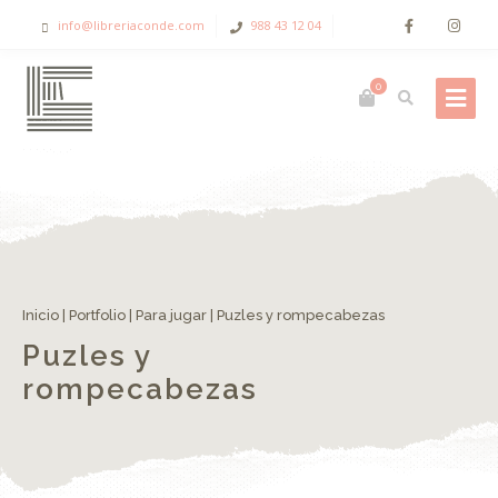
info@libreriaconde.com
988 43 12 04
0
Inicio
|
Portfolio
|
Para jugar
|
Puzles y rompecabezas
Puzles y
rompecabezas